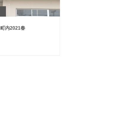
町内2021春