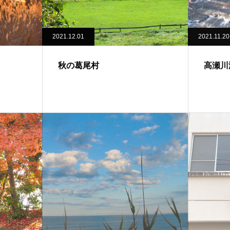
2021.12.01
2021.11.20
秋の葛尾村
高瀬川