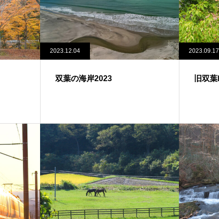
2023.12.04
2023.09.17
双葉の海岸2023
旧双葉