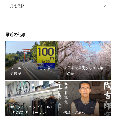
月を選択
最近の記事
ツール・ド・ふくしま撮
東日本大震災から１６年
影後記
目の春
サイクルショップ「TURT
LE CYCLE」オープン
伝統の継承へ