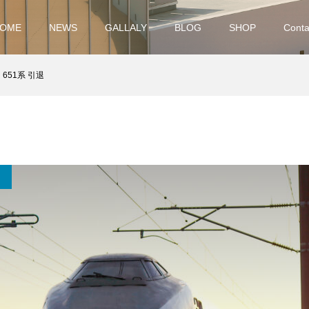
OME
NEWS
GALLALY
BLOG
SHOP
Conta
651系 引退