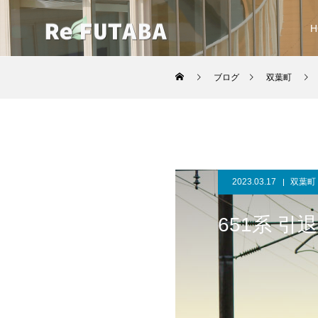
H
ブログ
双葉町
2023.03.17
双葉町
651系 引退