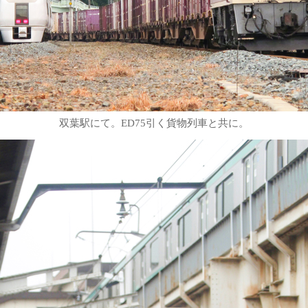
双葉駅にて。ED75引く貨物列車と共に。