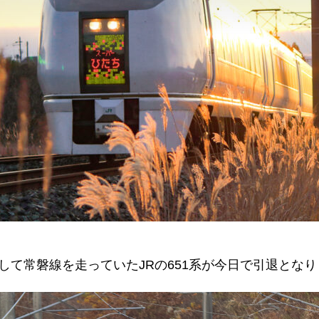
して常磐線を走っていた
JR
の
651
系が今日で引退となり